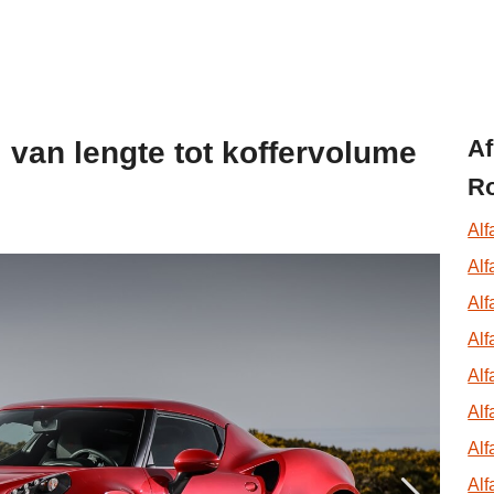
Af
: van lengte tot koffervolume
R
Alf
Al
Alf
Al
Alf
Alf
Alf
Al