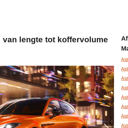
Af
: van lengte tot koffervolume
Ma
Ast
Ast
Ast
Ast
Ast
As
Ast
Ast