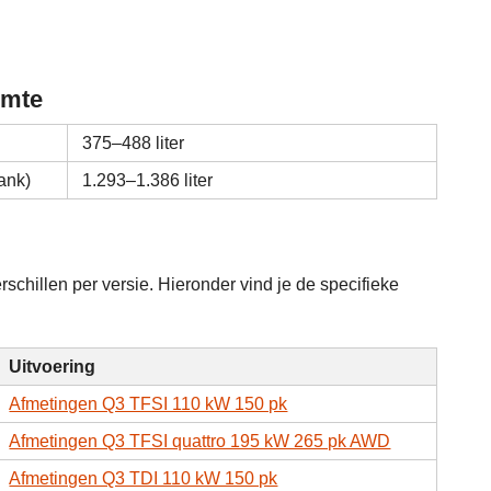
imte
375–488 liter
ank)
1.293–1.386 liter
chillen per versie. Hieronder vind je de specifieke
Uitvoering
Afmetingen Q3 TFSI 110 kW 150 pk
Afmetingen Q3 TFSI quattro 195 kW 265 pk AWD
Afmetingen Q3 TDI 110 kW 150 pk