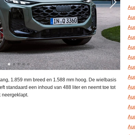
Aud
Aud
Au
Aud
Aud
Aud
Aud
Aud
lang, 1.859 mm breed en 1.588 mm hoog. De wielbasis
Aud
ft standaard een inhoud van 488 liter en neemt toe tot
 neergeklapt.
Aud
Au
Aud
Aud