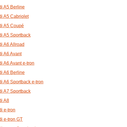
i A5 Berline
i A5 Cabriolet
di A5 Coupé
i A5 Sportback
i A6 Allroad
i A6 Avant
i A6 Avant e-tron
i A6 Berline
i A6 Sportback e-tron
i A7 Sportback
di A8
i e-tron
i e-tron GT