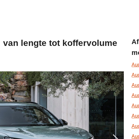
Af
: van lengte tot koffervolume
mo
Aud
Aud
Aud
Aud
Aud
Aud
Aud
Aud