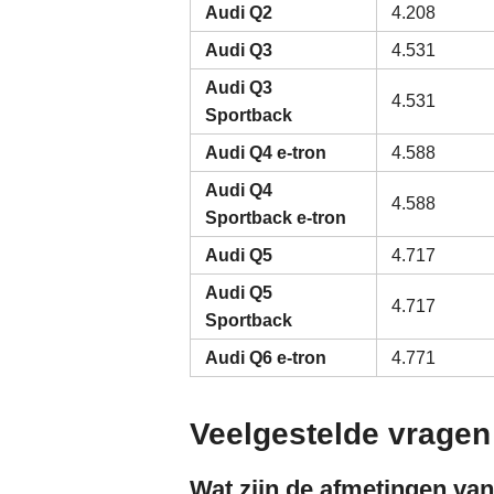
Audi Q2
4.208
Audi Q3
4.531
Audi Q3
4.531
Sportback
Audi Q4 e-tron
4.588
Audi Q4
4.588
Sportback e-tron
Audi Q5
4.717
Audi Q5
4.717
Sportback
Audi Q6 e-tron
4.771
Veelgestelde vragen
Wat zijn de afmetingen va