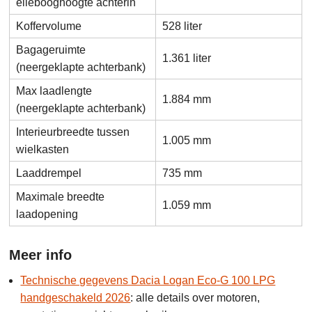
ellebooghoogte achterin
Koffervolume
528 liter
Bagageruimte
1.361 liter
(neergeklapte achterbank)
Max laadlengte
1.884 mm
(neergeklapte achterbank)
Interieurbreedte tussen
1.005 mm
wielkasten
Laaddrempel
735 mm
Maximale breedte
1.059 mm
laadopening
Meer info
Technische gegevens Dacia Logan Eco-G 100 LPG
handgeschakeld 2026
: alle details over motoren,