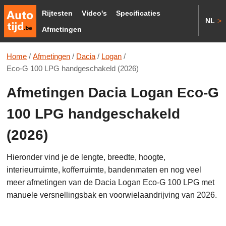
Rijtesten
Video's
Specificaties
NL
>
Afmetingen
Home
/
Afmetingen
/
Dacia
/
Logan
/
Eco-G 100 LPG handgeschakeld (2026)
Afmetingen Dacia Logan Eco-G
100 LPG handgeschakeld
(2026)
Hieronder vind je de lengte, breedte, hoogte,
interieurruimte, kofferruimte, bandenmaten en nog veel
meer afmetingen van de Dacia Logan Eco-G 100 LPG met
manuele versnellingsbak en voorwielaandrijving van 2026.