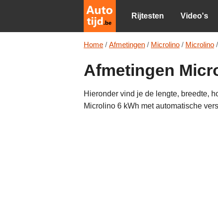
Rijtesten
Video's
Home
/
Afmetingen
/
Microlino
/
Microlino
/
Afmetingen Micro
Hieronder vind je de lengte, breedte, 
Microlino 6 kWh met automatische vers