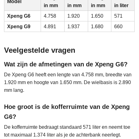
Model
in mm
in mm
in mm
in liter
Xpeng G6
4.758
1.920
1.650
571
Xpeng G9
4.891
1.937
1.680
660
Veelgestelde vragen
Wat zijn de afmetingen van de Xpeng G6?
De Xpeng G6 heeft een lengte van 4.758 mm, breedte van
1.920 mm en hoogte van 1.650 mm. De wielbasis is 2.890
mm lang.
Hoe groot is de kofferruimte van de Xpeng
G6?
De kofferruimte bedraagt standaard 571 liter en neemt toe
tot maximaal 1.374 liter als je de achterbank neerlegt.