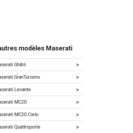
autres modèles Maserati
>
serati Ghibli
>
serati GranTurismo
>
serati Levante
>
serati MC20
>
serati MC20 Cielo
>
serati Quattroporte