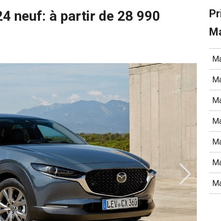
Pr
 neuf: à partir de 28 990
Ma
Ma
Ma
Ma
M
Ma
Ma
M