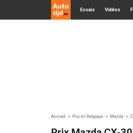
Essais
Vidéos
F
Accueil
>
Prix en Belgique
>
Mazda
>
C
Prix Mazda CX-30