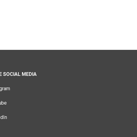
 SOCIAL MEDIA
agram
ube
edIn