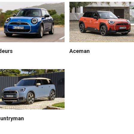
deurs
Aceman
untryman