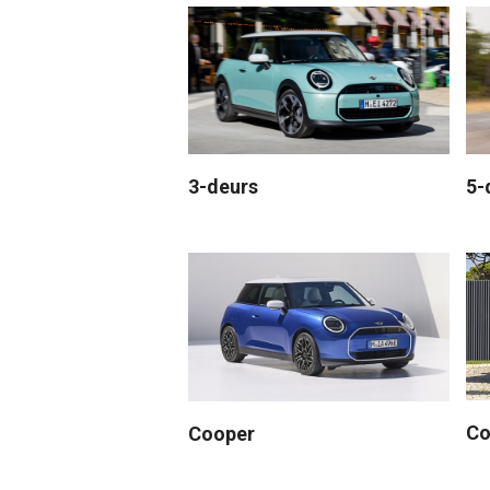
3-deurs
5-
Co
Cooper