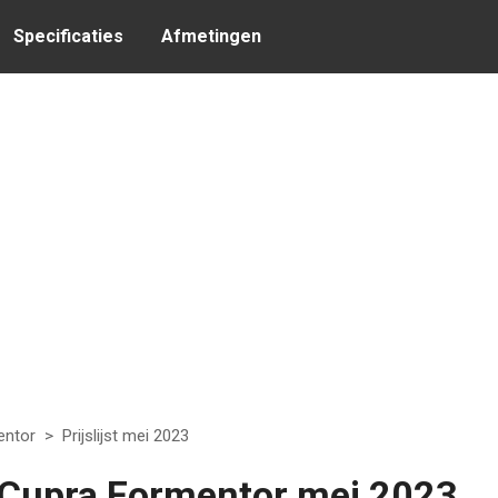
Specificaties
Afmetingen
entor
>
Prijslijst mei 2023
n Cupra Formentor mei 2023