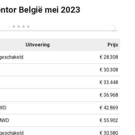
entor België mei 2023
Uitvoering
Prijs
dgeschakeld
€ 28.308
€ 30.308
€ 33.448
€ 36.968
AWD
€ 42.869
 AWD
€ 55.902
dgeschakeld
€ 30.580