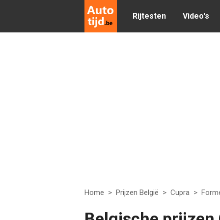
Rijtesten
Video's
Home
>
Prijzen België
>
Cupra
>
Form
Belgische prijze