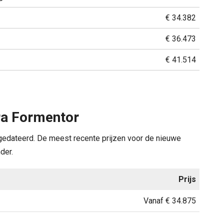
€ 34.382
€ 36.473
€ 41.514
pra Formentor
s gedateerd. De meest recente prijzen voor de nieuwe
der.
Prijs
Vanaf € 34.875