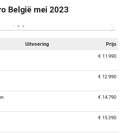
ero België mei 2023
Uitvoering
Prijs
€ 11.990
€ 12.990
on
€ 14.790
€ 15.390