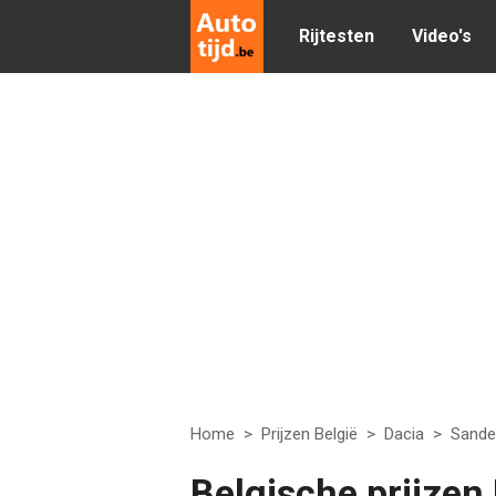
Rijtesten
Video's
Home
>
Prijzen België
>
Dacia
>
Sande
Belgische prijzen