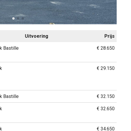
Uitvoering
Prijs
 Bastille
€ 28.650
k
€ 29.150
 Bastille
€ 32.150
k
€ 32.650
k
€ 34.650