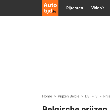
Rijtesten
Video's
Home
>
Prijzen België
>
DS
>
3
>
Prij
Belgische prijzen