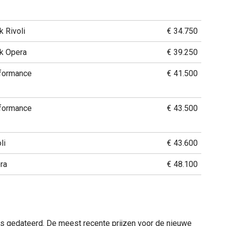
 Rivoli
€ 34.750
k Opera
€ 39.250
formance
€ 41.500
formance
€ 43.500
li
€ 43.600
ra
€ 48.100
dels gedateerd. De meest recente prijzen voor de nieuwe