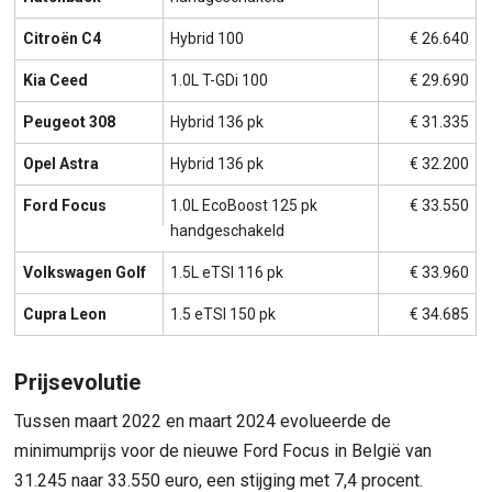
Citroën C4
Hybrid 100
€ 26.640
Kia Ceed
1.0L T-GDi 100
€ 29.690
Peugeot 308
Hybrid 136 pk
€ 31.335
Opel Astra
Hybrid 136 pk
€ 32.200
Ford Focus
1.0L EcoBoost 125 pk
€ 33.550
handgeschakeld
Volkswagen Golf
1.5L eTSI 116 pk
€ 33.960
Cupra Leon
1.5 eTSI 150 pk
€ 34.685
Prijsevolutie
Tussen maart 2022 en maart 2024 evolueerde de
minimumprijs voor de nieuwe Ford Focus in België van
31.245 naar 33.550 euro, een stijging met 7,4 procent.