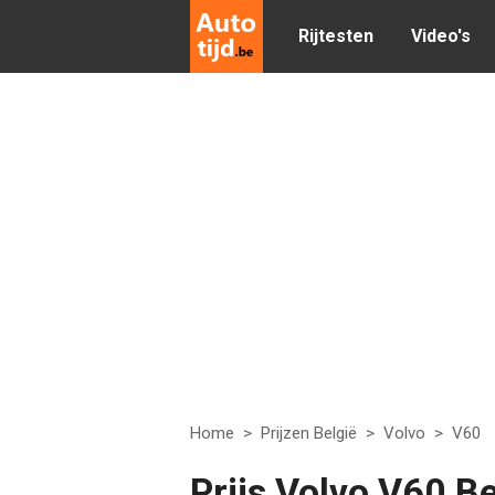
Rijtesten
Video's
Home
>
Prijzen België
>
Volvo
>
V60
Prijs Volvo V60 Be