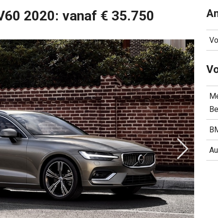
An
 V60 2020: vanaf € 35.750
Vo
Vo
Me
Be
BM
Au