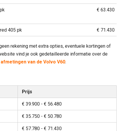
 pk
€ 63.430
red 405 pk
€ 71.430
 geen rekening met extra opties, eventuele kortingen of
bsite vind je ook gedetailleerde informatie over de
e
afmetingen van de Volvo V60
.
Prijs
€ 39.900 - € 56.480
€ 35.750 - € 50.780
€ 57.780 - € 71.430