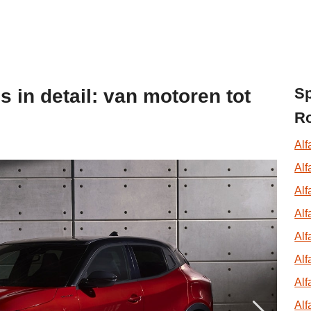
Sp
 in detail: van motoren tot
R
Alf
Al
Al
Alf
Al
Alf
Alf
Al