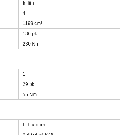
In lijn
4
1199 cm³
136 pk
230 Nm
1
29 pk
55 Nm
Lithium-ion
0,89 of 54 kWh