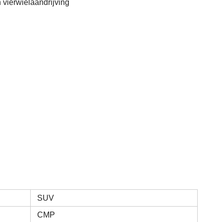
 vierwielaandrijving
SUV
CMP