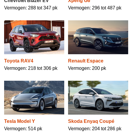
Chevrolet Blazer EV
Xpeng G6
Vermogen: 288 tot 347 pk
Vermogen: 296 tot 487 pk
Toyota RAV4
Renault Espace
Vermogen: 218 tot 306 pk
Vermogen: 200 pk
Tesla Model Y
Skoda Enyaq Coupé
Vermogen: 514 pk
Vermogen: 204 tot 286 pk