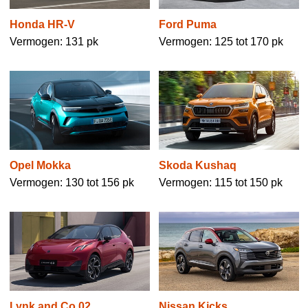
Honda HR-V
Ford Puma
Vermogen: 131 pk
Vermogen: 125 tot 170 pk
Opel Mokka
Skoda Kushaq
Vermogen: 130 tot 156 pk
Vermogen: 115 tot 150 pk
Lynk and Co 02
Nissan Kicks