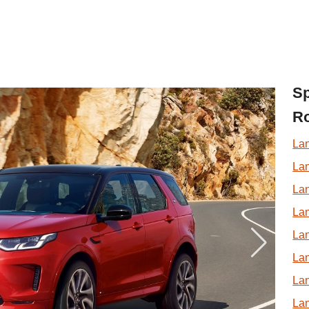
Sp
Ro
La
La
La
Lan
La
La
La
La