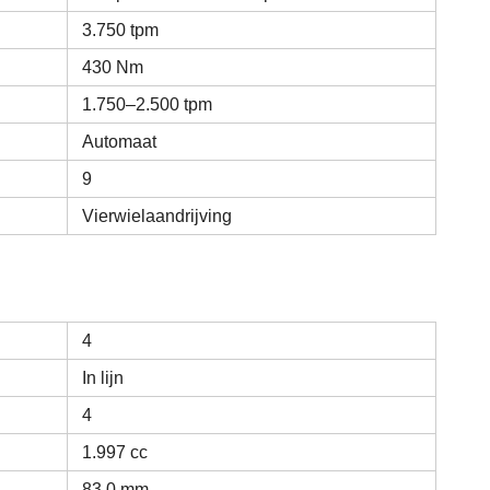
3.750 tpm
430 Nm
1.750–2.500 tpm
Automaat
9
Vierwielaandrijving
4
In lijn
4
1.997 cc
83,0 mm