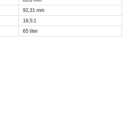
92,31 mm
16,5:1
65 liter