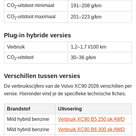
CO
-uitstoot minimaal
191–208 g/km
2
CO
-uitstoot maximaal
201–223 g/km
2
Plug-in hybride versies
Verbruik
1,2–1,7 l/100 km
CO
-uitstoot
30–36 g/km
2
Verschillen tussen versies
De verbruikscijfers van de Volvo XC90 2026 verschillen per
versie. Hieronder vind je de specifieke technische fiches.
Brandstof
Uitvoering
Mild hybrid benzine
Verbruik XC90 B5 250 pk AWD
Mild hybrid benzine
Verbruik XC90 B6 300 pk AWD