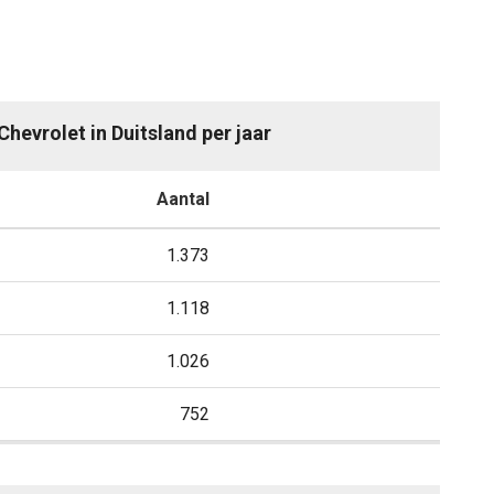
Chevrolet in Duitsland per jaar
Aantal
1.373
1.118
1.026
752