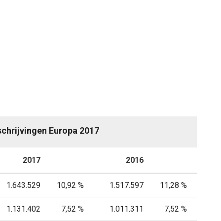
schrijvingen Europa 2017
2017
P
2016
P
1.643.529
10,92 %
1.517.597
11,28 %
1.131.402
7,52 %
1.011.311
7,52 %