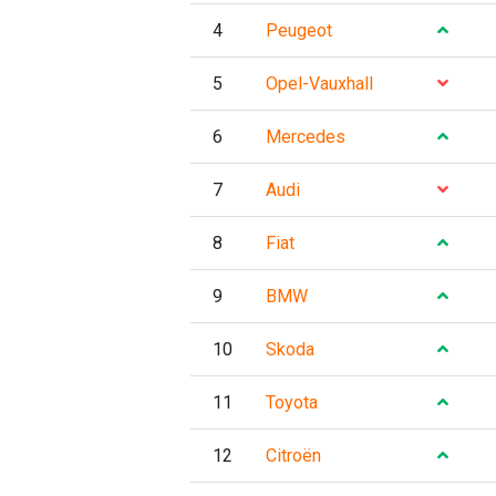
4
Peugeot
5
Opel-Vauxhall
6
Mercedes
7
Audi
8
Fiat
9
BMW
10
Skoda
11
Toyota
12
Citroën