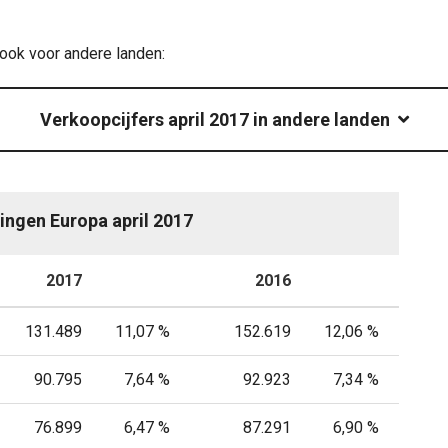
 ook voor andere landen:
Verkoopcijfers april 2017 in andere landen
vingen Europa april 2017
2017
P
2016
P
131.489
11,07 %
152.619
12,06 %
90.795
7,64 %
92.923
7,34 %
76.899
6,47 %
87.291
6,90 %