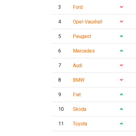
3
Ford
4
Opel-Vauxhall
5
Peugeot
6
Mercedes
7
Audi
8
BMW
9
Fiat
10
Skoda
11
Toyota