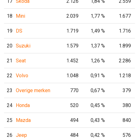
17
Skoda
2.126
1,84 %
2.559
18
Mini
2.039
1,77 %
1.677
19
DS
1.719
1,49 %
1.716
20
Suzuki
1.579
1,37 %
1.899
21
Seat
1.452
1,26 %
2.286
22
Volvo
1.048
0,91 %
1.218
23
Overige merken
770
0,67 %
379
24
Honda
520
0,45 %
380
25
Mazda
494
0,43 %
840
26
Jeep
484
0,42 %
576