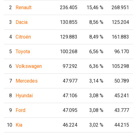
2
Renault
236.405
15,46 %
268.951
3
Dacia
130.855
8,56 %
125.204
4
Citroën
129.883
8,49 %
161.883
5
Toyota
100.268
6,56 %
96.170
6
Volkswagen
97.292
6,36 %
105.298
7
Mercedes
47.977
3,14 %
50.789
8
Hyundai
47.106
3,08 %
45.241
9
Ford
47.095
3,08 %
43.777
10
Kia
46.224
3,02 %
44.215