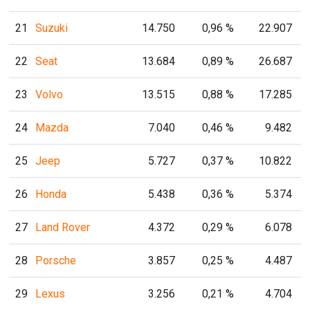
21
Suzuki
14.750
0,96 %
22.907
22
Seat
13.684
0,89 %
26.687
23
Volvo
13.515
0,88 %
17.285
24
Mazda
7.040
0,46 %
9.482
25
Jeep
5.727
0,37 %
10.822
26
Honda
5.438
0,36 %
5.374
27
Land Rover
4.372
0,29 %
6.078
28
Porsche
3.857
0,25 %
4.487
29
Lexus
3.256
0,21 %
4.704