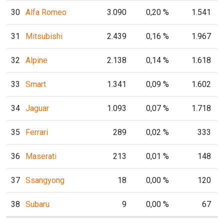
30
Alfa Romeo
3.090
0,20 %
1.541
31
Mitsubishi
2.439
0,16 %
1.967
32
Alpine
2.138
0,14 %
1.618
33
Smart
1.341
0,09 %
1.602
34
Jaguar
1.093
0,07 %
1.718
35
Ferrari
289
0,02 %
333
36
Maserati
213
0,01 %
148
37
Ssangyong
18
0,00 %
120
38
Subaru
9
0,00 %
67