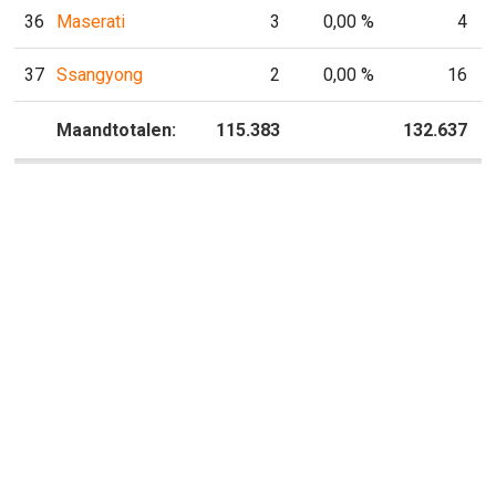
36
Maserati
3
0,00 %
4
37
Ssangyong
2
0,00 %
16
P
Maandtotalen:
115.383
P
132.637