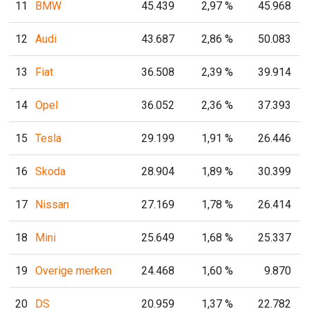
11
BMW
45.439
2,97 %
45.968
12
Audi
43.687
2,86 %
50.083
13
Fiat
36.508
2,39 %
39.914
14
Opel
36.052
2,36 %
37.393
15
Tesla
29.199
1,91 %
26.446
16
Skoda
28.904
1,89 %
30.399
17
Nissan
27.169
1,78 %
26.414
18
Mini
25.649
1,68 %
25.337
19
Overige merken
24.468
1,60 %
9.870
20
DS
20.959
1,37 %
22.782