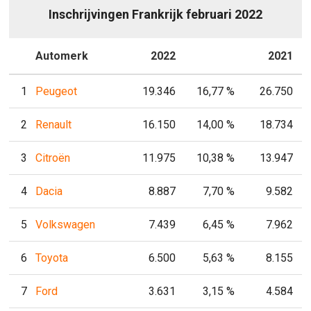
Inschrijvingen Frankrijk februari 2022
P
Automerk
2022
P
2021
1
Peugeot
19.346
16,77 %
26.750
2
Renault
16.150
14,00 %
18.734
3
Citroën
11.975
10,38 %
13.947
4
Dacia
8.887
7,70 %
9.582
5
Volkswagen
7.439
6,45 %
7.962
6
Toyota
6.500
5,63 %
8.155
7
Ford
3.631
3,15 %
4.584