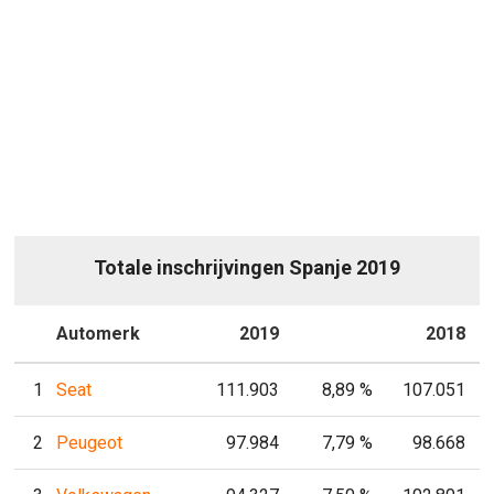
Totale inschrijvingen Spanje 2019
P
Automerk
2019
P
2018
1
Seat
111.903
8,89 %
107.051
2
Peugeot
97.984
7,79 %
98.668