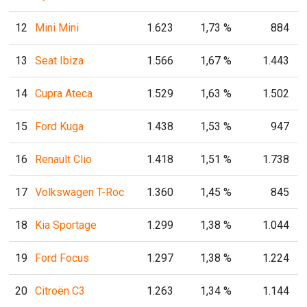
12
Mini Mini
1.623
1,73 %
884
13
Seat Ibiza
1.566
1,67 %
1.443
14
Cupra Ateca
1.529
1,63 %
1.502
15
Ford Kuga
1.438
1,53 %
947
16
Renault Clio
1.418
1,51 %
1.738
17
Volkswagen T-Roc
1.360
1,45 %
845
18
Kia Sportage
1.299
1,38 %
1.044
19
Ford Focus
1.297
1,38 %
1.224
20
Citroën C3
1.263
1,34 %
1.144