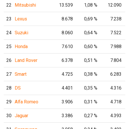
22
Mitsubishi
13.539
1,08 %
12.090
23
Lexus
8.678
0,69 %
7.238
24
Suzuki
8.060
0,64 %
7.522
25
Honda
7.610
0,60 %
7.988
26
Land Rover
6.378
0,51 %
7.804
27
Smart
4.725
0,38 %
6.283
28
DS
4.401
0,35 %
4.316
29
Alfa Romeo
3.906
0,31 %
4.718
30
Jaguar
3.386
0,27 %
4.393