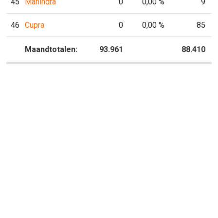
45
Mahindra
0
0,00 %
9
46
Cupra
0
0,00 %
85
P
Maandtotalen:
93.961
P
88.410