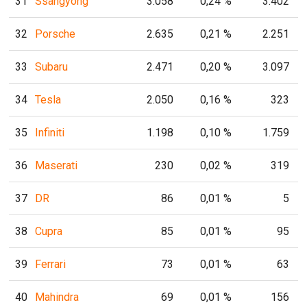
31
Ssangyong
3.058
0,24 %
3.402
32
Porsche
2.635
0,21 %
2.251
33
Subaru
2.471
0,20 %
3.097
34
Tesla
2.050
0,16 %
323
35
Infiniti
1.198
0,10 %
1.759
36
Maserati
230
0,02 %
319
37
DR
86
0,01 %
5
38
Cupra
85
0,01 %
95
39
Ferrari
73
0,01 %
63
40
Mahindra
69
0,01 %
156