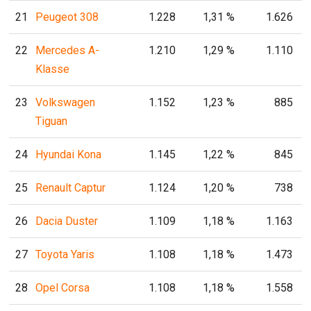
21
Peugeot 308
1.228
1,31 %
1.626
22
Mercedes A-
1.210
1,29 %
1.110
Klasse
23
Volkswagen
1.152
1,23 %
885
Tiguan
24
Hyundai Kona
1.145
1,22 %
845
25
Renault Captur
1.124
1,20 %
738
26
Dacia Duster
1.109
1,18 %
1.163
27
Toyota Yaris
1.108
1,18 %
1.473
28
Opel Corsa
1.108
1,18 %
1.558