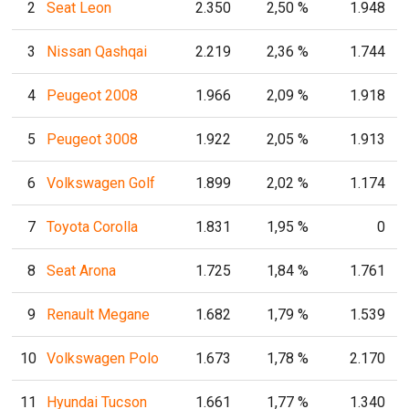
2
Seat Leon
2.350
2,50 %
1.948
3
Nissan Qashqai
2.219
2,36 %
1.744
4
Peugeot 2008
1.966
2,09 %
1.918
5
Peugeot 3008
1.922
2,05 %
1.913
6
Volkswagen Golf
1.899
2,02 %
1.174
7
Toyota Corolla
1.831
1,95 %
0
8
Seat Arona
1.725
1,84 %
1.761
9
Renault Megane
1.682
1,79 %
1.539
10
Volkswagen Polo
1.673
1,78 %
2.170
11
Hyundai Tucson
1.661
1,77 %
1.340