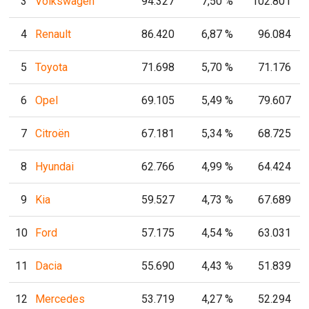
3
Volkswagen
94.327
7,50 %
102.801
4
Renault
86.420
6,87 %
96.084
5
Toyota
71.698
5,70 %
71.176
6
Opel
69.105
5,49 %
79.607
7
Citroën
67.181
5,34 %
68.725
8
Hyundai
62.766
4,99 %
64.424
9
Kia
59.527
4,73 %
67.689
10
Ford
57.175
4,54 %
63.031
11
Dacia
55.690
4,43 %
51.839
12
Mercedes
53.719
4,27 %
52.294