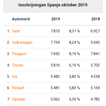
Inschrijvingen Spanje oktober 2019
P
Automerk
2019
P
2018
1
Seat
7.810
8,31 %
6.927
2
Volkswagen
7.739
8,24 %
5.943
3
Peugeot
7.692
8,19 %
7.841
4
Toyota
5.816
6,19 %
5.702
5
Kia
5.482
5,83 %
4.538
6
Renault
5.481
5,83 %
5.169
7
Hyundai
5.062
5,39 %
4.782