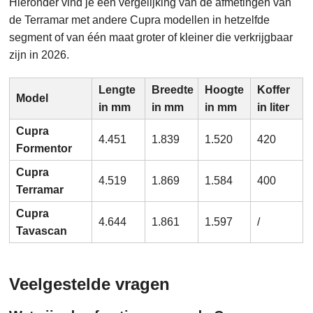
Hieronder vind je een vergelijking van de afmetingen van
de Terramar met andere Cupra modellen in hetzelfde
segment of van één maat groter of kleiner die verkrijgbaar
zijn in 2026.
Lengte
Breedte
Hoogte
Koffer
Model
in mm
in mm
in mm
in liter
Cupra
4.451
1.839
1.520
420
Formentor
Cupra
4.519
1.869
1.584
400
Terramar
Cupra
4.644
1.861
1.597
/
Tavascan
Veelgestelde vragen