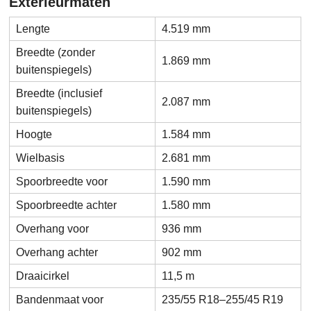
Exterieurmaten
Lengte
4.519 mm
Breedte (zonder
1.869 mm
buitenspiegels)
Breedte (inclusief
2.087 mm
buitenspiegels)
Hoogte
1.584 mm
Wielbasis
2.681 mm
Spoorbreedte voor
1.590 mm
Spoorbreedte achter
1.580 mm
Overhang voor
936 mm
Overhang achter
902 mm
Draaicirkel
11,5 m
Bandenmaat voor
235/55 R18–255/45 R19