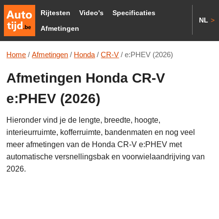
Rijtesten
Video's
Specificaties
NL
>
Afmetingen
Home
/
Afmetingen
/
Honda
/
CR-V
/
e:PHEV (2026)
Afmetingen Honda CR-V
e:PHEV (2026)
Hieronder vind je de lengte, breedte, hoogte,
interieurruimte, kofferruimte, bandenmaten en nog veel
meer afmetingen van de Honda CR-V e:PHEV met
automatische versnellingsbak en voorwielaandrijving van
2026.