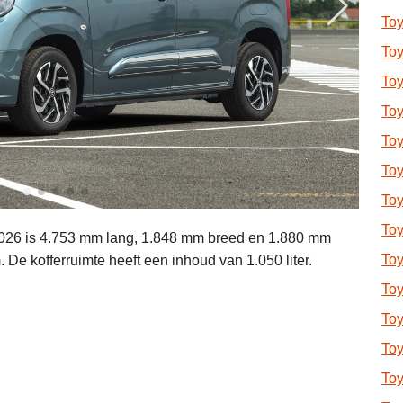
Toy
Toy
Toy
Toy
Toy
To
To
Toy
026 is 4.753 mm lang, 1.848 mm breed en 1.880 mm
Toy
De kofferruimte heeft een inhoud van 1.050 liter.
Toy
Toy
To
Toy