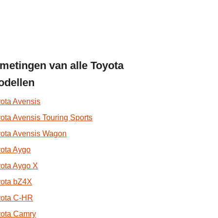
metingen van alle Toyota
dellen
ota Avensis
ota Avensis Touring Sports
yota Avensis Wagon
ota Aygo
ota Aygo X
yota bZ4X
yota C-HR
yota Camry