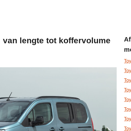
Af
: van lengte tot koffervolume
mo
Toy
Toy
To
Toy
Toy
To
To
To