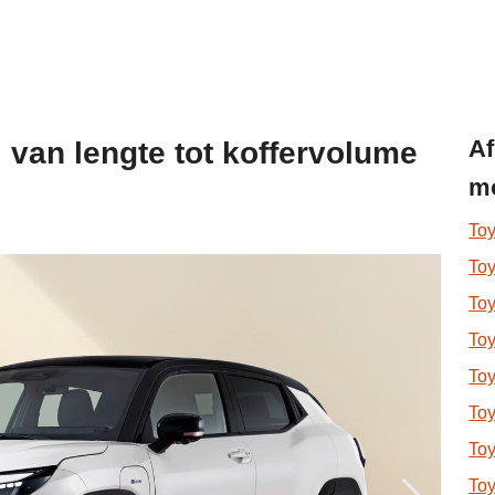
Af
: van lengte tot koffervolume
mo
Toy
Toy
To
Toy
Toy
To
To
To