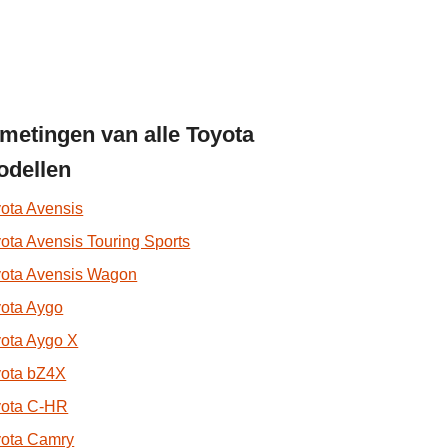
metingen van alle Toyota
dellen
ota Avensis
ota Avensis Touring Sports
yota Avensis Wagon
ota Aygo
ota Aygo X
yota bZ4X
yota C-HR
yota Camry