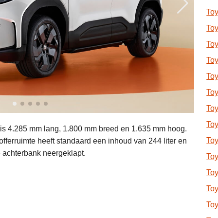
Toy
Toy
Toy
Toy
Toy
To
To
Toy
 is 4.285 mm lang, 1.800 mm breed en 1.635 mm hoog.
Toy
ferruimte heeft standaard een inhoud van 244 liter en
e achterbank neergeklapt.
Toy
Toy
Toy
To