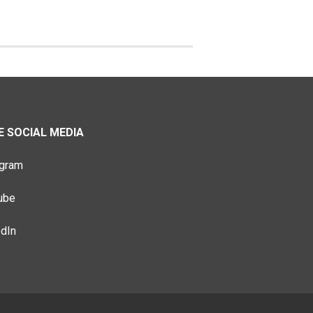
 SOCIAL MEDIA
agram
ube
edIn