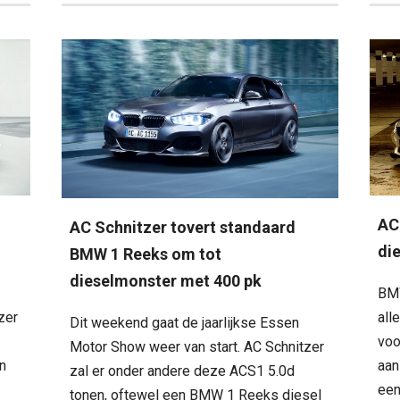
AC
AC Schnitzer tovert standaard
di
BMW 1 Reeks om tot
dieselmonster met 400 pk
BMW
all
zer
Dit weekend gaat de jaarlijkse Essen
voo
Motor Show weer van start. AC Schnitzer
aan
jn
zal er onder andere deze ACS1 5.0d
een
n
tonen, oftewel een BMW 1 Reeks diesel