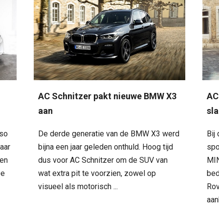
AC Schnitzer pakt nieuwe BMW X3
AC
aan
sl
eso
De derde generatie van de BMW X3 werd
Bij
aar
bijna een jaar geleden onthuld. Hoog tijd
spo
gen
dus voor AC Schnitzer om de SUV van
MIN
De
wat extra pit te voorzien, zowel op
bed
visueel als motorisch ...
Rov
aan