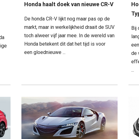
Honda haalt doek van nieuwe CR-V
Hon
Ty
De honda CR-V lijkt nog maar pas op de
markt, maar in werkelijkheid draait de SUV
Bij
toch alweer vijf jaar mee. In de wereld van
lan
da
Honda betekent dit dat het tijd is voor
een
tige
een gloednieuwe ...
de 
eff
...