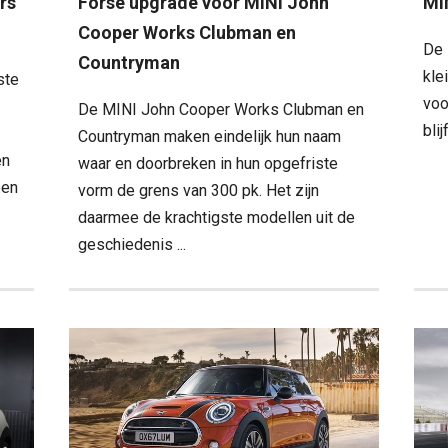
urs
Forse upgrade voor MINI John
MI
Cooper Works Clubman en
De 
Countryman
kle
ste
voo
De MINI John Cooper Works Clubman en
blij
Countryman maken eindelijk hun naam
en
waar en doorbreken in hun opgefriste
een
vorm de grens van 300 pk. Het zijn
daarmee de krachtigste modellen uit de
geschiedenis ...