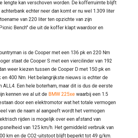
de lengte kan verschoven worden. De kofferruimte blijft
 achterbank echter neer dan komt er nu wel 1.309 liter
toename van 220 liter ten opzichte van zijn
Picnic Bench" die uit de koffer klapt waardoor en
Countryman is de Cooper met een 136 pk en 220 Nm
 hoger staat de Cooper S met een viercilinder van 192
 dan weer kiezen tussen de Cooper D met 150 pk en
en 400 Nm. Het belangrijkste nieuws is echter de
 ALL4. Een hele boterham, maar dit is dus de eerste
lijn kennen we al uit de
BMW 225xe
waarbij een 1.5
gestaan door een elektromotor wat het totale vermogen
 deel van de naam al aangeeft wordt het vermogen
ektrisch rijden is mogelijk over een afstand van
opsnelheid van 125 km/h. Het gemiddeld verbruik van
00 km en de CO2-uitstoot blijft beperkt tot 49 g/km.