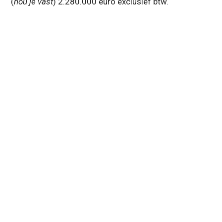
(
hou je vast
) 2.280.000 euro exclusief btw.