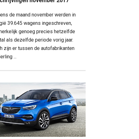
schrijvingen november 2017
dens de maand november werden in
gië 39.645 wagens ingeschreven,
erkelijk genoeg precies hetzelfde
tal als dezelfde periode vorig jaar.
h zijn er tussen de autofabrikanten
rling ...