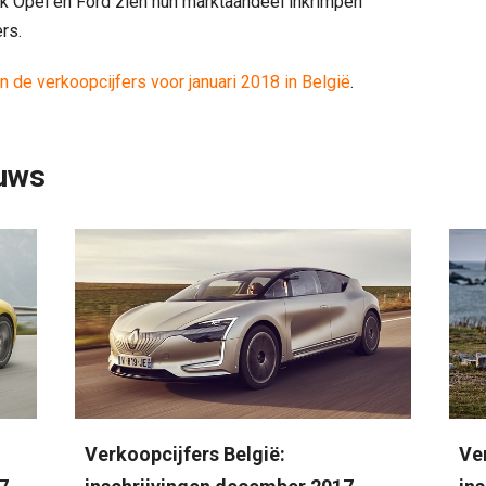
k Opel en Ford zien hun marktaandeel inkrimpen
ers.
an de verkoopcijfers voor januari 2018 in België
.
uws
Verkoopcijfers België:
Ve