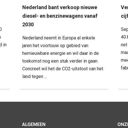
Nederland bant verkoop nieuwe
Ver
diesel- en benzinewagens vanaf
ci
2030
0
Sep
n
40.
Nederland neemt in Europa al enkele
d in
net
jaren het voortouw op gebied van
maa
hernieuwbare energie en wil daar in de
mee
toekomst nog een stuk verder in gaan.
fabr
Concreet wil het de CO2-uitstoot van het
land tegen ...
ALGEMEEN
ONZE