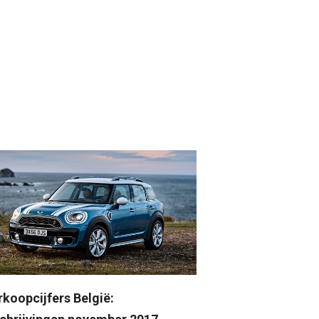
rkoopcijfers België: