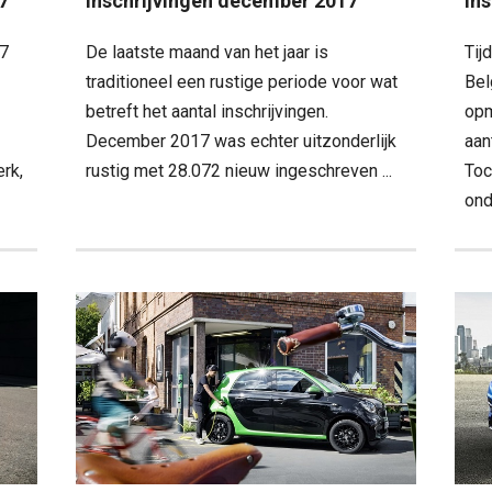
7
inschrijvingen december 2017
in
17
De laatste maand van het jaar is
Tij
traditioneel een rustige periode voor wat
Bel
betreft het aantal inschrijvingen.
opm
December 2017 was echter uitzonderlijk
aan
erk,
rustig met 28.072 nieuw ingeschreven ...
Toc
onde