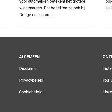
voor automerken betekent het grotere
opl
winstmarges. Dat beseffen ze ook bij
Hel
Dodge en daarom ...
ALGEMEEN
ONZE
Disclaimer
Inst
Privacybeleid
YouT
Cookiebeleid
Link