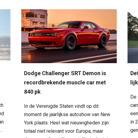
De
Dodge Challenger SRT Demon is
lij
recordbrekende muscle car met
840 pk
De 
ch
car
In de Verenigde Staten vindt op dit
nd
een
moment de jaarlijkse autoshow van New
an
in 
York plaats. Heel wat nieuwigheden zijn
..
gen
totaal niet relevant voor Europa, maar