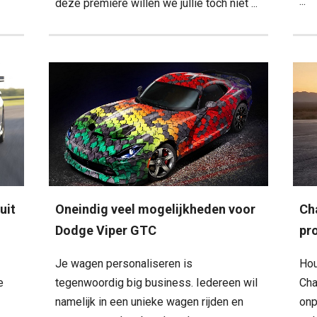
...
deze première willen we jullie toch niet ...
uit
Oneindig veel mogelijkheden voor
Ch
Dodge Viper GTC
pr
Je wagen personaliseren is
Hou
e
tegenwoordig big business. Iedereen wil
Cha
namelijk in een unieke wagen rijden en
onp