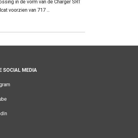
ossing in de vorm van de Charger SRT
lcat voorzien van 717 ...
 SOCIAL MEDIA
agram
ube
edIn