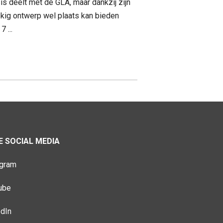
is deelt met de GLA, maar dankzij zijn
kig ontwerp wel plaats kan bieden
7 ...
 SOCIAL MEDIA
agram
ube
edIn