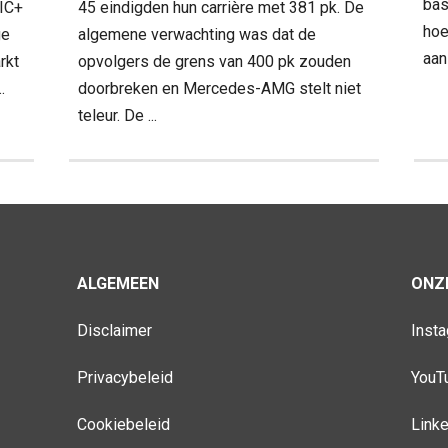
bas
IC+
45 eindigden hun carrière met 381 pk. De
hoe
ge
algemene verwachting was dat de
aan 
rkt
opvolgers de grens van 400 pk zouden
.
doorbreken en Mercedes-AMG stelt niet
teleur. De ...
ALGEMEEN
ONZE
Disclaimer
Inst
Privacybeleid
YouT
Cookiebeleid
Link