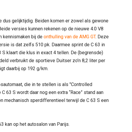
 dus gelijktijdig. Beiden komen er zowel als gewone
 Beide versies kunnen rekenen op de nieuwe 4.0 V8
n kennismaken bij de
onthulling van de AMG GT
. Deze
ersie is dat zelfs 510 pk. Daarmee sprint de C 63 in
S klaart die klus in exact 4 tellen. De (begrensde)
ld verbruikt de sportieve Duitser zo’n 8,2 liter per
igt daarbij op 192 g/km.
automaat, die in te stellen is als "Controlled
j de C 63 S wordt daar nog een extra “Race” stand aan
n mechanisch sperdifferentieel terwijl de C 63 S een
 kan op het autosalon van Parijs.