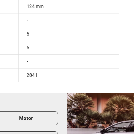
124 mm
-
5
5
-
284 l
Motor