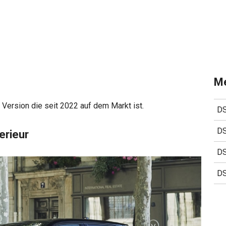
Me
e Version die seit 2022 auf dem Markt ist.
DS
DS
erieur
DS
DS