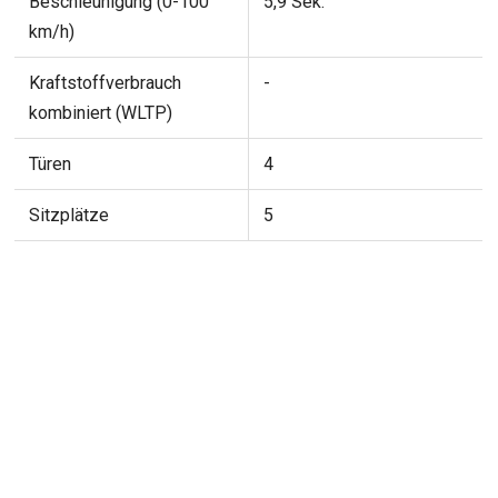
Beschleunigung (0-100
5,9 Sek.
km/h)
Kraftstoffverbrauch
-
kombiniert (WLTP)
Türen
4
Sitzplätze
5