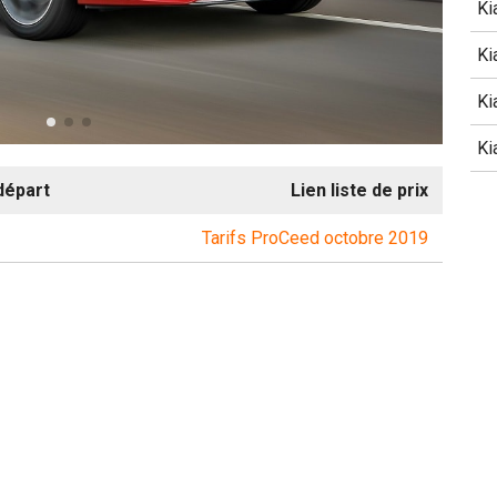
Ki
Ki
Ki
Ki
départ
Lien liste de prix
Tarifs ProCeed octobre 2019