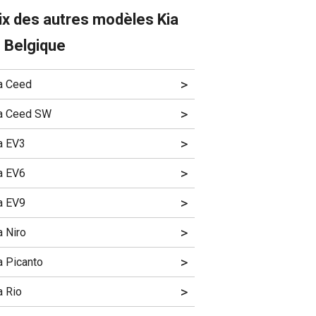
ix des autres modèles Kia
 Belgique
>
a Ceed
>
a Ceed SW
>
a EV3
>
a EV6
>
a EV9
>
a Niro
>
a Picanto
>
a Rio