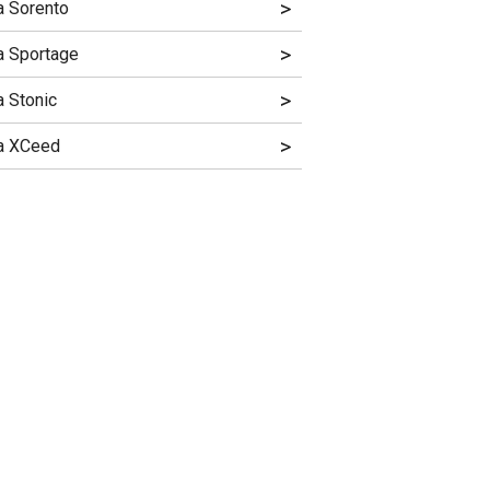
>
a Sorento
>
a Sportage
>
a Stonic
>
a XCeed