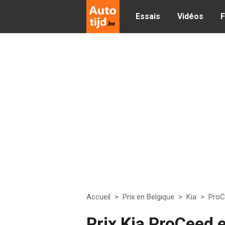
Essais
Vidéos
F
Accueil
>
Prix en Belgique
>
Kia
>
ProC
Prix Kia ProCeed 