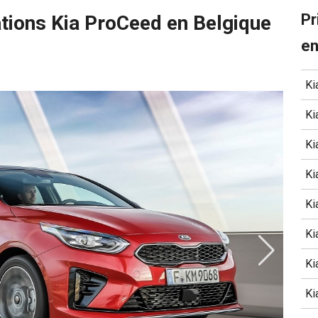
Pr
ations Kia ProCeed en Belgique
en
Ki
Ki
Ki
Ki
Ki
Ki
Ki
Ki