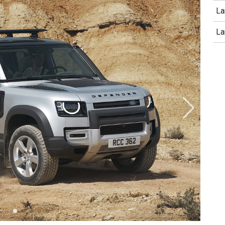
La
La