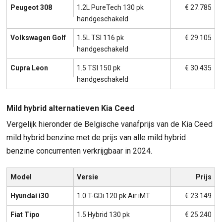
Peugeot 308
1.2L PureTech 130 pk
€ 27.785
handgeschakeld
Volkswagen Golf
1.5L TSI 116 pk
€ 29.105
handgeschakeld
Cupra Leon
1.5 TSI 150 pk
€ 30.435
handgeschakeld
Mild hybrid alternatieven Kia Ceed
Vergelijk hieronder de Belgische vanafprijs van de Kia Ceed
mild hybrid benzine met de prijs van alle mild hybrid
benzine concurrenten verkrijgbaar in 2024.
Model
Versie
Prijs
Hyundai i30
1.0 T-GDi 120 pk Air iMT
€ 23.149
Fiat Tipo
1.5 Hybrid 130 pk
€ 25.240