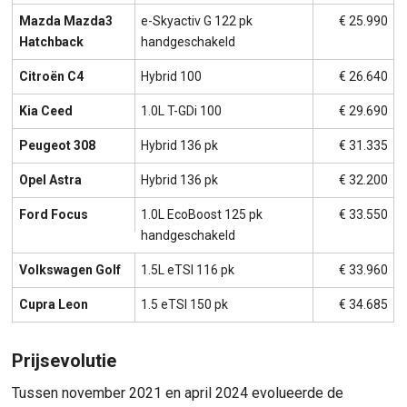
Mazda Mazda3
e-Skyactiv G 122 pk
€ 25.990
Hatchback
handgeschakeld
Citroën C4
Hybrid 100
€ 26.640
Kia Ceed
1.0L T-GDi 100
€ 29.690
Peugeot 308
Hybrid 136 pk
€ 31.335
Opel Astra
Hybrid 136 pk
€ 32.200
Ford Focus
1.0L EcoBoost 125 pk
€ 33.550
handgeschakeld
Volkswagen Golf
1.5L eTSI 116 pk
€ 33.960
Cupra Leon
1.5 eTSI 150 pk
€ 34.685
Prijsevolutie
Tussen november 2021 en april 2024 evolueerde de