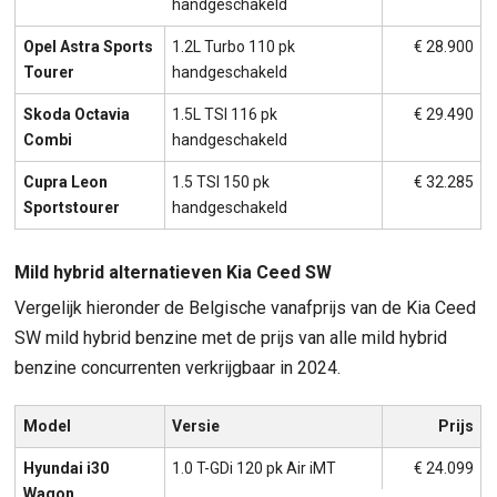
handgeschakeld
Opel Astra Sports
1.2L Turbo 110 pk
€ 28.900
Tourer
handgeschakeld
Skoda Octavia
1.5L TSI 116 pk
€ 29.490
Combi
handgeschakeld
Cupra Leon
1.5 TSI 150 pk
€ 32.285
Sportstourer
handgeschakeld
Mild hybrid alternatieven Kia Ceed SW
Vergelijk hieronder de Belgische vanafprijs van de Kia Ceed
SW mild hybrid benzine met de prijs van alle mild hybrid
benzine concurrenten verkrijgbaar in 2024.
Model
Versie
Prijs
Hyundai i30
1.0 T-GDi 120 pk Air iMT
€ 24.099
Wagon