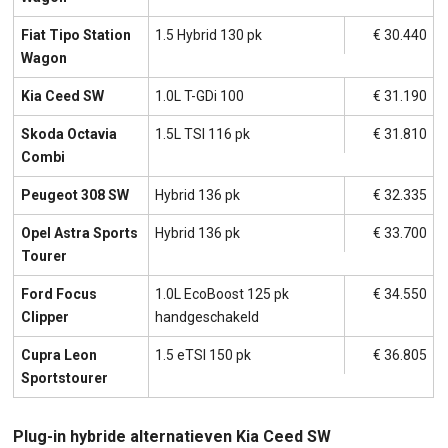
Fiat Tipo Station
1.5 Hybrid 130 pk
€ 30.440
Wagon
Kia Ceed SW
1.0L T-GDi 100
€ 31.190
Skoda Octavia
1.5L TSI 116 pk
€ 31.810
Combi
Peugeot 308 SW
Hybrid 136 pk
€ 32.335
Opel Astra Sports
Hybrid 136 pk
€ 33.700
Tourer
Ford Focus
1.0L EcoBoost 125 pk
€ 34.550
Clipper
handgeschakeld
Cupra Leon
1.5 eTSI 150 pk
€ 36.805
Sportstourer
Plug-in hybride alternatieven Kia Ceed SW