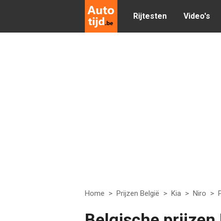
Rijtesten
Video's
Home
>
Prijzen België
>
Kia
>
Niro
>
P
Belgische prijzen 