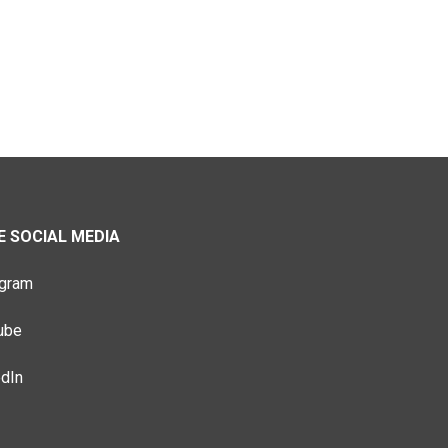
 SOCIAL MEDIA
agram
ube
edIn