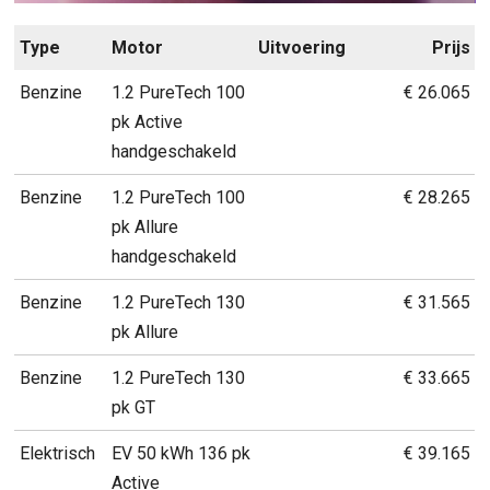
Type
Motor
Uitvoering
Prijs
Benzine
1.2 PureTech 100
€ 26.065
pk Active
handgeschakeld
Benzine
1.2 PureTech 100
€ 28.265
pk Allure
handgeschakeld
Benzine
1.2 PureTech 130
€ 31.565
pk Allure
Benzine
1.2 PureTech 130
€ 33.665
pk GT
Elektrisch
EV 50 kWh 136 pk
€ 39.165
Active