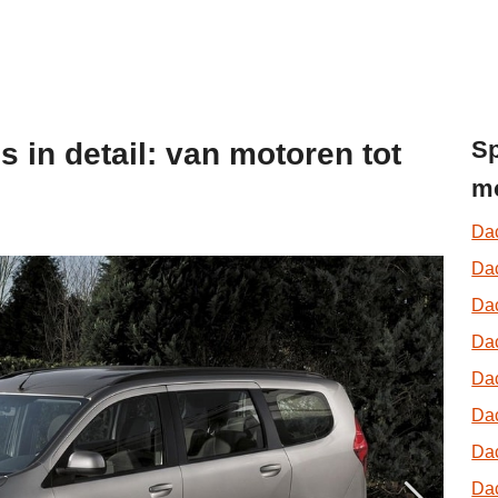
Sp
 in detail: van motoren tot
mo
Dac
Da
Da
Dac
Da
Da
Da
Da