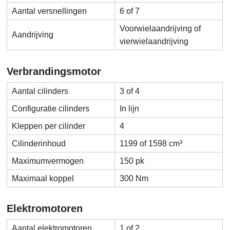
Aantal versnellingen
6 of 7
Voorwielaandrijving of
Aandrijving
vierwielaandrijving
Verbrandingsmotor
Aantal cilinders
3 of 4
Configuratie cilinders
In lijn
Kleppen per cilinder
4
Cilinderinhoud
1199 of 1598 cm³
Maximumvermogen
150 pk
Maximaal koppel
300 Nm
Elektromotoren
Aantal elektromotoren
1 of 2