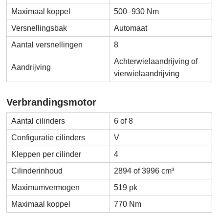
Maximaal koppel
500–930 Nm
Versnellingsbak
Automaat
Aantal versnellingen
8
Achterwielaandrijving of
Aandrijving
vierwielaandrijving
Verbrandingsmotor
Aantal cilinders
6 of 8
Configuratie cilinders
V
Kleppen per cilinder
4
Cilinderinhoud
2894 of 3996 cm³
Maximumvermogen
519 pk
Maximaal koppel
770 Nm