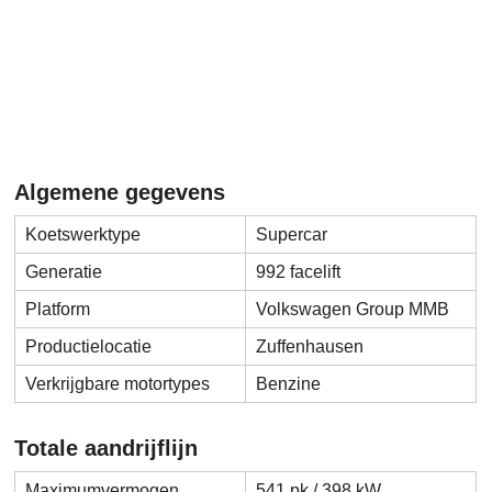
Algemene gegevens
Koetswerktype
Supercar
Generatie
992 facelift
Platform
Volkswagen Group MMB
Productielocatie
Zuffenhausen
Verkrijgbare motortypes
Benzine
Totale aandrijflijn
Maximumvermogen
541 pk / 398 kW