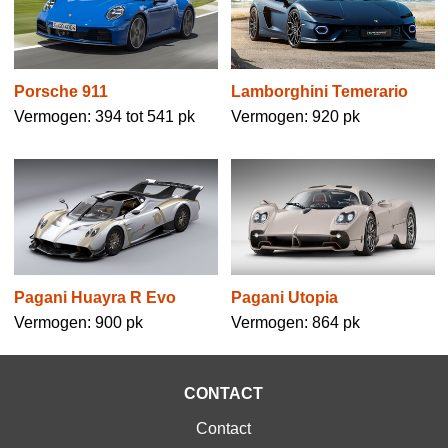
Porsche 911
Lamborghini Temerario
Vermogen: 394 tot 541 pk
Vermogen: 920 pk
Pagani Huayra R Evo
Pagani Utopia
Vermogen: 900 pk
Vermogen: 864 pk
CONTACT
Contact