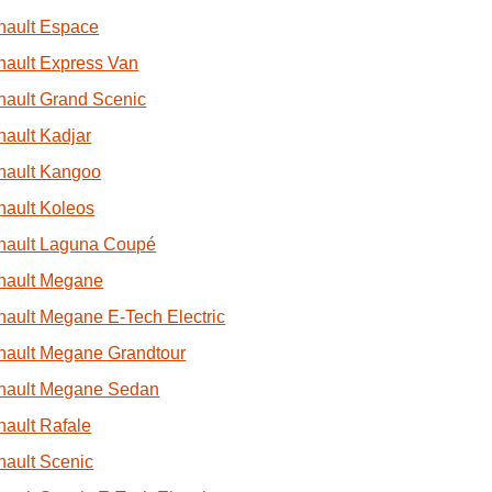
nault Espace
ault Express Van
ault Grand Scenic
ault Kadjar
nault Kangoo
ault Koleos
nault Laguna Coupé
nault Megane
ault Megane E-Tech Electric
nault Megane Grandtour
nault Megane Sedan
ault Rafale
ault Scenic