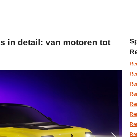
Sp
 in detail: van motoren tot
Re
Ren
Ren
Ren
Ren
Ren
Ren
Ren
Ren