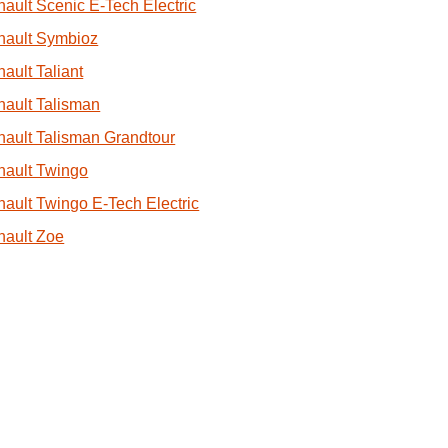
ault Scenic E-Tech Electric
nault Symbioz
ault Taliant
ault Talisman
ault Talisman Grandtour
nault Twingo
ault Twingo E-Tech Electric
nault Zoe