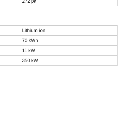
272 pk
Lithium-ion
70 kWh
11 kW
350 kW