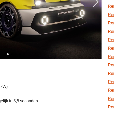
Re
Ren
Ren
Ren
Re
Ren
Re
Re
Ren
Re
 kW)
Re
Ren
elijk in 3,5 seconden
Ren