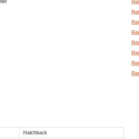
eter
Ren
Re
Ren
Ren
Ren
Re
Ren
Re
Hatchback