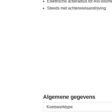
Elektrische actieradius tot 400 kilom
Steeds met achterwielaandrijving
Algemene gegevens
Koetswerktype